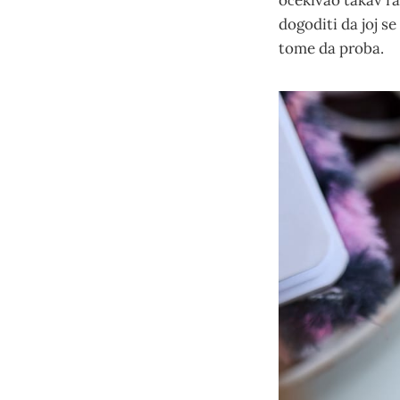
očekivao takav raz
dogoditi da joj s
tome da proba.