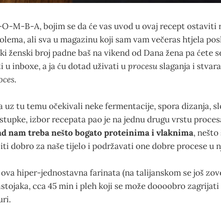
B-O-M-B-A, bojim se da će vas uvod u ovaj recept ostaviti
 golema, ali sva u magazinu koji sam vam večeras htjela pos
aki ženski broj padne baš na vikend od Dana žena pa ćete 
ti u inboxe, a ja ću dotad uživati u
procesu
slaganja i stvara
oces
.
a uz tu temu očekivali neke fermentacije, spora dizanja, s
postupke, izbor recepata pao je na jednu drugu vrstu proce
ad nam treba nešto bogato proteinima i vlaknima
, nešto
biti dobro za naše tijelo i podržavati one dobre procese u 
 ova hiper-jednostavna farinata (na talijanskom se još zove
stojaka, cca 45 min i pleh koji se može doooobro zagrijati
ri.