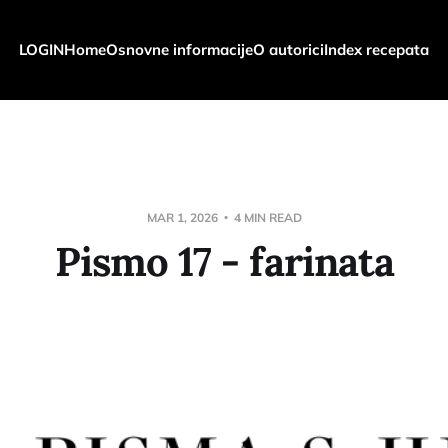
LOGIN
Home
Osnovne informacije
O autorici
Index recepata
MAR 1, 2026
4 MIN READ
Pismo 17 - farinata