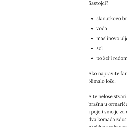
Sastojci?
slanutkovo b
voda
maslinovo ulj
sol
po želji redom
Ako napravite fari
Nimalo loše.
A te neloše stvar
brašna u ormariću
i pojeli smo je z
dva komada zdušno 