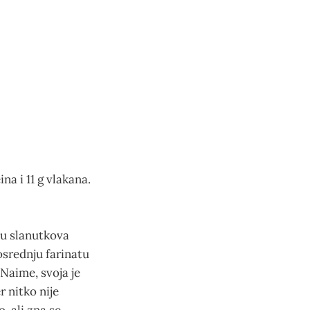
na i 11 g vlakana.
cu slanutkova
 osrednju farinatu
 Naime, svoja je
r nitko nije