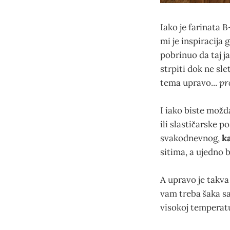
Iako je farinata 
mi je inspiracija
pobrinuo da taj j
strpiti dok ne sle
tema upravo...
pr
I iako biste možd
ili slastičarske 
svakodnevnog,
k
sitima, a ujedno 
A upravo je takva
vam treba šaka sa
visokoj temperatu