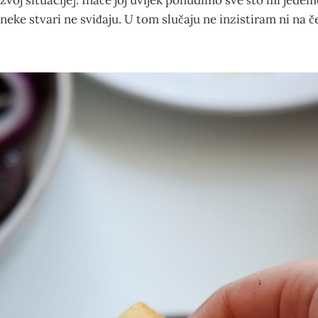
voj situacije]. Inače joj uvijek ponudimo sve što mi jedemo
e neke stvari ne sviđaju. U tom slučaju ne inzistiram ni na