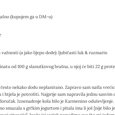
rašno (kupujem ga u DM-u)
e
 važnosti (a jako lijepo dođe): ljubičasti luk & ruzmarin
natu od 100 g slanutkovog brašna, u njoj će biti 22 g protei
i često nekako dođu neplanirano. Zapravo sam našla vreći
 i htjela je potrošiti. Najprije sam napravila jednu sasvim
a doručak. Iznenađenje kola bilo je Karmenino oduševljenje.
smazala s grčkim jogurtom i pitala ima li još [nije bilo je