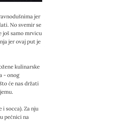
 ravnodušnima jer
lati. No svemir se
se još samo mrvicu
nja jer ovaj put je
ložene kulinarske
sa - onog
 što će nas držati
njemu.
 i socca). Za nju
 u pećnici na