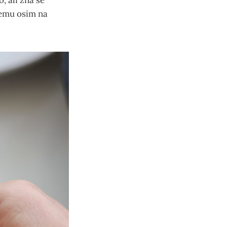
, ali zna se
 čemu osim na