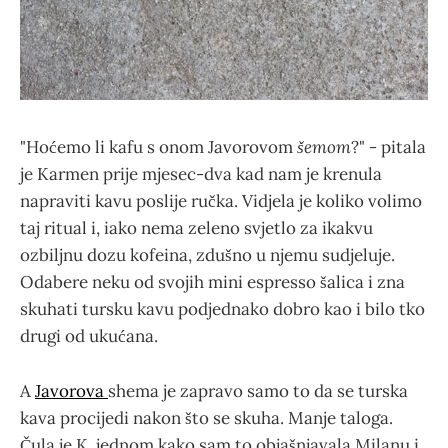
"Hoćemo li kafu s onom Javorovom
šemom
?" - pitala
je Karmen prije mjesec-dva kad nam je krenula
napraviti kavu poslije ručka. Vidjela je koliko volimo
taj ritual i, iako nema zeleno svjetlo za ikakvu
ozbiljnu dozu kofeina, zdušno u njemu sudjeluje.
Odabere neku od svojih mini espresso šalica i zna
skuhati tursku kavu podjednako dobro kao i bilo tko
drugi od ukućana.
A
Javorova
shema je zapravo samo to da se turska
kava procijedi nakon što se skuha. Manje taloga.
Čula je K. jednom kako sam to objašnjavala Milanu i