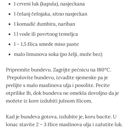
1 crveni luk (kapula), nasjeckana
1 češanj češnjaka, sitno nasjeckan
1 komadić đumbira, nariban
1 l vode ili povrtnog temeljca
1 – 1,5 žlica smeđe miso paste
malo limunova soka (po želji, može bez)
Pripremite bundevu. Zagrijte pećnicu na 180°C.
Prepolovite bundevu, izvadite sjemenke pa je
prelijte s malo maslinova ulja i posolite. Pecite
otprilike 1h, dok bundeva ne omekša dovoljno da je
možete iz kore izdubiti jušnom žlicom.
Kad je bundeva gotova, izdubite je, koru bacite. U
lonac stavite 2 – 3 žlice maslinova ulja i zažutite luk.