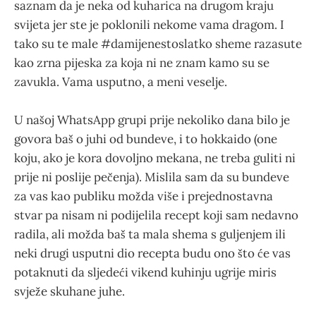
saznam da je neka od kuharica na drugom kraju
svijeta jer ste je poklonili nekome vama dragom. I
tako su te male #damijenestoslatko sheme razasute
kao zrna pijeska za koja ni ne znam kamo su se
zavukla. Vama usputno, a meni veselje.
U našoj WhatsApp grupi prije nekoliko dana bilo je
govora baš o juhi od bundeve, i to hokkaido (one
koju, ako je kora dovoljno mekana, ne treba guliti ni
prije ni poslije pečenja). Mislila sam da su bundeve
za vas kao publiku možda više i prejednostavna
stvar pa nisam ni podijelila recept koji sam nedavno
radila, ali možda baš ta mala shema s guljenjem ili
neki drugi usputni dio recepta budu ono što će vas
potaknuti da sljedeći vikend kuhinju ugrije miris
svježe skuhane juhe.