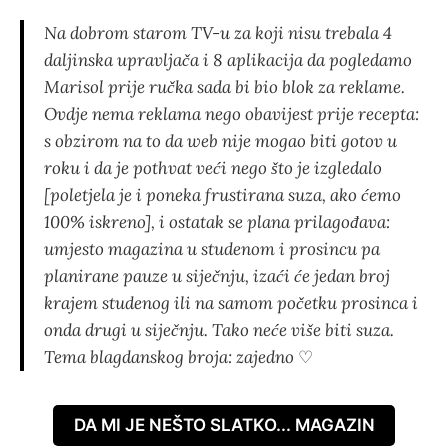
Na dobrom starom TV-u za koji nisu trebala 4
daljinska upravljača i 8 aplikacija da pogledamo
Marisol prije ručka sada bi bio blok za reklame.
Ovdje nema reklama nego obavijest prije recepta:
s obzirom na to da web nije mogao biti gotov u
roku i da je pothvat veći nego što je izgledalo
[poletjela je i poneka frustirana suza, ako ćemo
100% iskreno], i ostatak se plana prilagođava:
umjesto magazina u studenom i prosincu pa
planirane pauze u siječnju, izaći će jedan broj
krajem studenog ili na samom početku prosinca i
onda drugi u siječnju. Tako neće više biti suza.
Tema blagdanskog broja: zajedno
♡
DA MI JE NEŠTO SLATKO... MAGAZIN