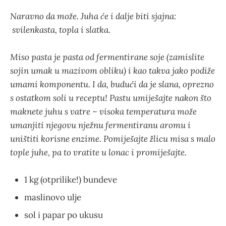
Naravno da može. Juha će i dalje biti sjajna:
svilenkasta, topla i slatka.
Miso pasta je pasta od fermentirane soje (zamislite
sojin umak u mazivom obliku) i kao takva jako podiže
umami komponentu. I da, budući da je slana, oprezno
s ostatkom soli u receptu! Pastu umiješajte nakon što
maknete juhu s vatre – visoka temperatura može
umanjiti njegovu nježnu fermentiranu aromu i
uništiti korisne enzime. Pomiješajte žlicu misa s malo
tople juhe, pa to vratite u lonac i promiješajte.
1 kg (otprilike!) bundeve
maslinovo ulje
sol i papar po ukusu