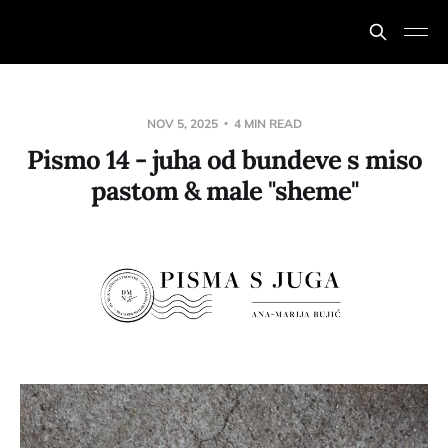
NOV 5, 2025
4 MIN READ
Pismo 14 - juha od bundeve s miso
pastom & male "sheme"